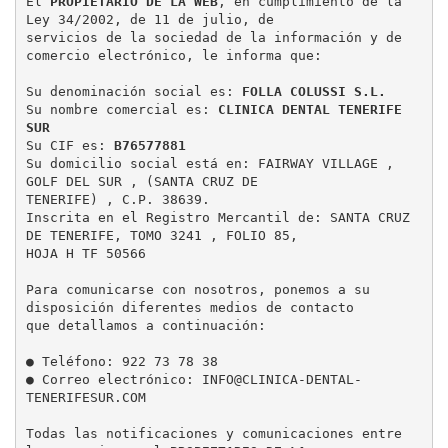
El 
PROPIETARIO DE LA WEB
, en cumplimiento de la 
C
Ley 34/2002, de 11 de julio, de

I
servicios de la sociedad de la información y de 
Ó
comercio electrónico, le informa que:

N
Su denominación social es:
Su nombre comercial es:
 CLINICA DENTAL TENERIFE 
Su CIF es:
Su domicilio social está en:
FAIRWAY VILLAGE , 
GOLF DEL SUR , (SANTA CRUZ DE

TENERIFE) , C.P. 38639.

Inscrita en el Registro Mercantil de: SANTA CRUZ 
DE TENERIFE, TOMO 3241 , FOLIO 85,

HOJA H TF 50566

Para comunicarse con nosotros, ponemos a su 
disposición diferentes medios de contacto

que detallamos a continuación:

● Teléfono: 922 73 78 38

● Correo electrónico: INFO@CLINICA-DENTAL-
TENERIFESUR.COM

Todas las notificaciones y comunicaciones entre 