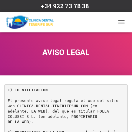
+34 922 73 78 38
C
A
M
B
I
AVISO LEGAL
A
R
M
O
D
O
D
1) IDENTIFICACION.
E
N
El presente aviso legal regula el uso del sitio 
A
web
 CLINICA-DENTAL-TENERIFESUR.COM
 (en

V
adelante, 
LA WEB
), del que es titular FOLLA 
E
COLUSSI S.L. (en adelante, 
PROPIETARIO

DE LA WEB
).

G
A